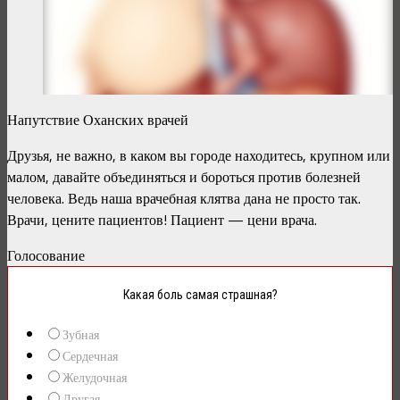
Боль внизу живота
Напутствие Оханских врачей
Боли справа внизу живота то болит то не болит
Друзья, не важно, в каком вы городе находитесь, крупном или
малом, давайте объединяться и бороться против болезней
человека. Ведь наша врачебная клятва дана не просто так.
Врачи, цените пациентов! Пациент — цени врача.
Голосование
Какая боль самая страшная?
Зубная
Сердечная
Желудочная
Другая