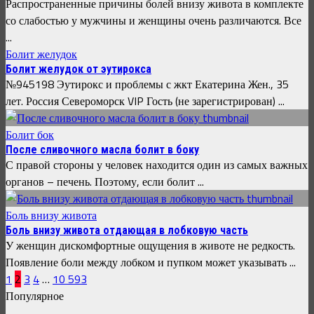
Распространенные причины болей внизу живота в комплекте
со слабостью у мужчины и женщины очень различаются. Все
...
Болит желудок
Болит желудок от эутирокса
№945198 Эутирокс и проблемы с жкт Екатерина Жен., 35
лет. Россия Североморск VIP Гость (не зарегистрирован) ...
Болит бок
После сливочного масла болит в боку
С правой стороны у человек находится один из самых важных
органов – печень. Поэтому, если болит ...
Боль внизу живота
Боль внизу живота отдающая в лобковую часть
У женщин дискомфортные ощущения в животе не редкость.
Появление боли между лобком и пупком может указывать ...
1
2
3
4
…
10 593
Популярное