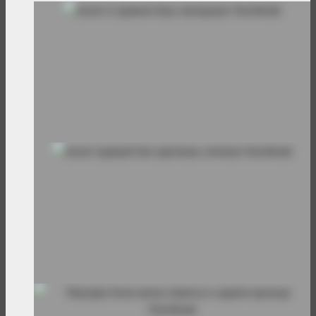
Болит бок
Болит в правом боку апендецит
Болит бок