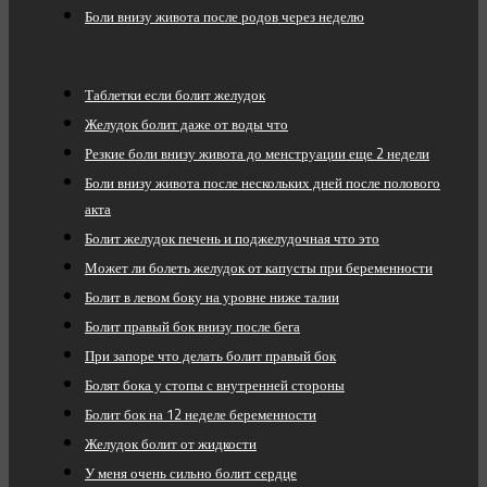
Боли внизу живота после родов через неделю
Таблетки если болит желудок
Желудок болит даже от воды что
Резкие боли внизу живота до менструации еще 2 недели
Боли внизу живота после нескольких дней после полового
акта
Болит желудок печень и поджелудочная что это
Может ли болеть желудок от капусты при беременности
Болит в левом боку на уровне ниже талии
Болит правый бок внизу после бега
При запоре что делать болит правый бок
Болят бока у стопы с внутренней стороны
Болит бок на 12 неделе беременности
Желудок болит от жидкости
У меня очень сильно болит сердце