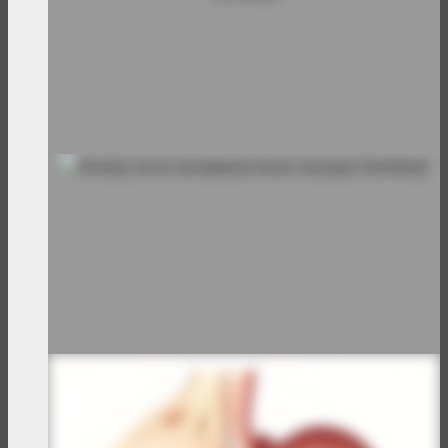
Болит правый бок причины лечение
Боль внизу живота
Тянущие боли внизу живота и заднем проходе
Болит желудок
Почему после витаминов болит желудок